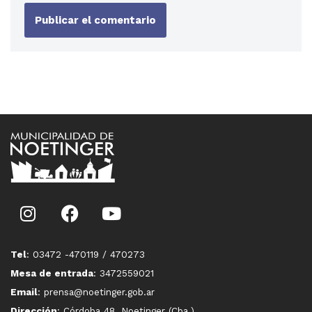
Tel
: 03472 -470119 / 470273
Mesa de entrada
: 3472559021
Email
: prensa@noetinger.gob.ar
Dirección
: Córdoba 48, Noetinger (Cba.)