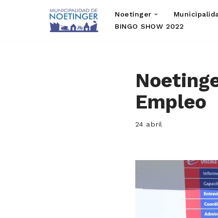
Noetinger
Municipalid
Saltar
BINGO SHOW 2022
al
contenido
Noetinge
Empleo
24 abril