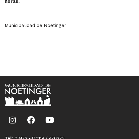
horas.
Municipalidad de Noetinger
Tel
: 03472 -470119 / 470273