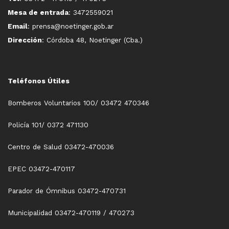
Mesa de entrada
: 3472559021
Email
: prensa@noetinger.gob.ar
Dirección
: Córdoba 48, Noetinger (Cba.)
Teléfonos Útiles
Bomberos Voluntarios 100/ 03472 470346
Policía 101/ 0372 471130
Centro de Salud 03472-470036
EPEC 03472-470117
Parador de Ómnibus 03472-470731
Municipalidad 03472-470119 / 470273