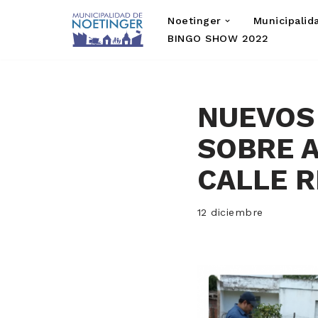
Noetinger
Municipalid
Saltar
BINGO SHOW 2022
al
contenido
NUEVOS
SOBRE A
CALLE R
12 diciembre