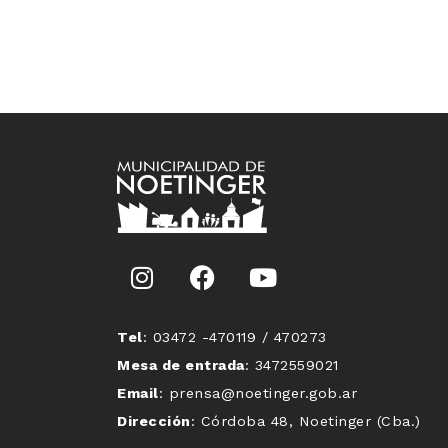
Tel
: 03472 -470119 / 470273
Mesa de entrada
: 3472559021
Email
: prensa@noetinger.gob.ar
Dirección
: Córdoba 48, Noetinger (Cba.)