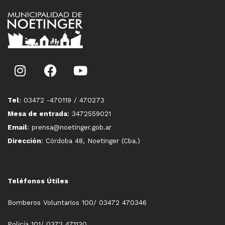
Tel
: 03472 -470119 / 470273
Mesa de entrada
: 3472559021
Email
: prensa@noetinger.gob.ar
Dirección
: Córdoba 48, Noetinger (Cba.)
Teléfonos Útiles
Bomberos Voluntarios 100/ 03472 470346
Policía 101/ 0372 471130