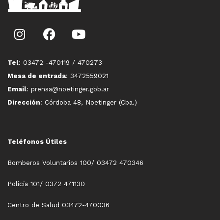
Tel
: 03472 -470119 / 470273
Mesa de entrada
: 3472559021
Email
: prensa@noetinger.gob.ar
Dirección
: Córdoba 48, Noetinger (Cba.)
Teléfonos Útiles
Bomberos Voluntarios 100/ 03472 470346
Policía 101/ 0372 471130
Centro de Salud 03472-470036