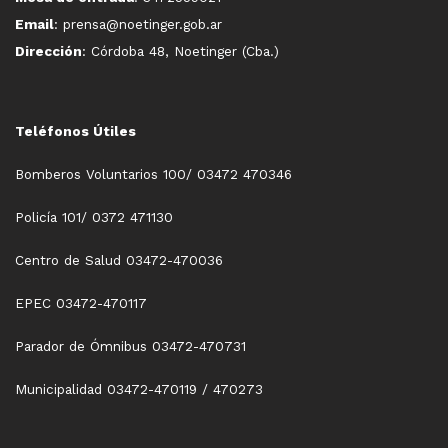
Email
: prensa@noetinger.gob.ar
Dirección
: Córdoba 48, Noetinger (Cba.)
Teléfonos Útiles
Bomberos Voluntarios 100/ 03472 470346
Policía 101/ 0372 471130
Centro de Salud 03472-470036
EPEC 03472-470117
Parador de Ómnibus 03472-470731
Municipalidad 03472-470119 / 470273