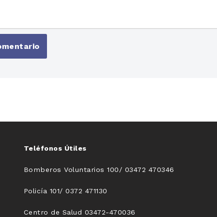
Teléfonos Útiles
Bomberos Voluntarios 100/ 03472 470346
Policía 101/ 0372 471130
Centro de Salud 03472-470036