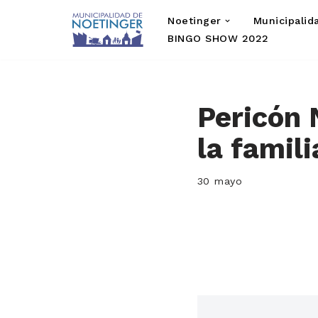
Noetinger
Municipalid
Saltar
BINGO SHOW 2022
al
contenido
Pericón 
la famil
30 mayo