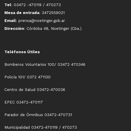
Tel
: 03472 -470119 / 470273
Mesa de entrada
: 3472559021
Email
: prensa@noetinger.gob.ar
Dirección
: Córdoba 48, Noetinger (Cba.)
Teléfonos Útiles
Bomberos Voluntarios 100/ 03472 470346
Policía 101/ 0372 471130
Centro de Salud 03472-470036
EPEC 03472-470117
Parador de Ómnibus 03472-470731
Municipalidad 03472-470119 / 470273