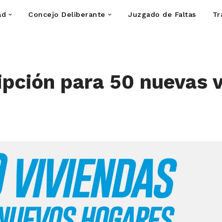
ad
Concejo Deliberante
Juzgado de Faltas
Tr
ipción para 50 nuevas 