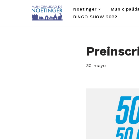
Noetinger
Municipalid
Saltar
BINGO SHOW 2022
al
contenido
Preinscr
30 mayo