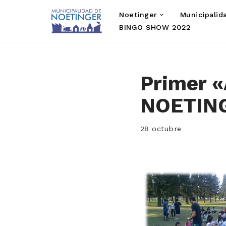
Noetinger
Municipalid
Saltar
BINGO SHOW 2022
al
contenido
Primer 
NOETING
28 octubre