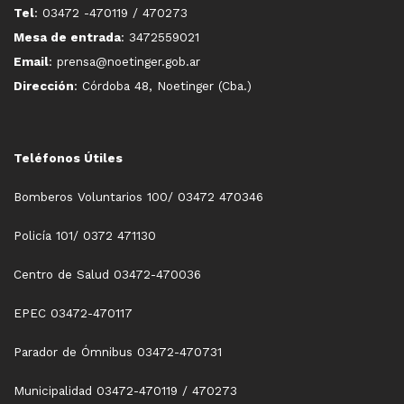
Tel
: 03472 -470119 / 470273
Mesa de entrada
: 3472559021
Email
: prensa@noetinger.gob.ar
Dirección
: Córdoba 48, Noetinger (Cba.)
Teléfonos Útiles
Bomberos Voluntarios 100/ 03472 470346
Policía 101/ 0372 471130
Centro de Salud 03472-470036
EPEC 03472-470117
Parador de Ómnibus 03472-470731
Municipalidad 03472-470119 / 470273