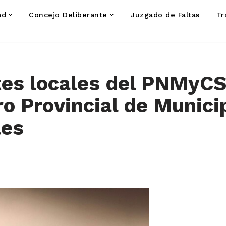
ad
Concejo Deliberante
Juzgado de Faltas
Tr
es locales del PNMyCS
o Provincial de Munici
les