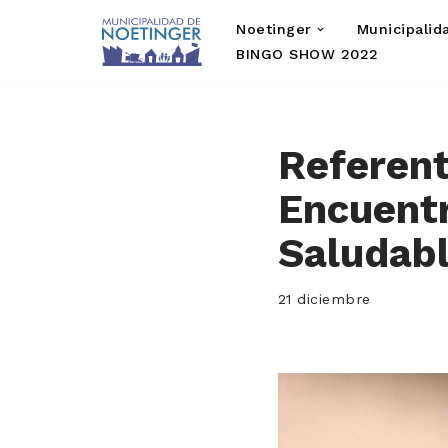
Noetinger
Municipalid
Saltar
BINGO SHOW 2022
al
contenido
Referent
Encuentr
Saludab
21 diciembre