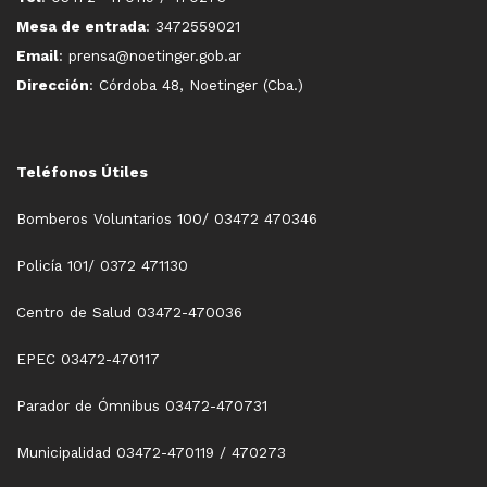
Mesa de entrada
: 3472559021
Email
: prensa@noetinger.gob.ar
Dirección
: Córdoba 48, Noetinger (Cba.)
Teléfonos Útiles
Bomberos Voluntarios 100/ 03472 470346
Policía 101/ 0372 471130
Centro de Salud 03472-470036
EPEC 03472-470117
Parador de Ómnibus 03472-470731
Municipalidad 03472-470119 / 470273