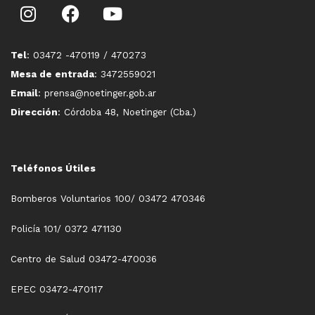
Tel
: 03472 -470119 / 470273
Mesa de entrada
: 3472559021
Email
: prensa@noetinger.gob.ar
Dirección
: Córdoba 48, Noetinger (Cba.)
Teléfonos Útiles
Bomberos Voluntarios 100/ 03472 470346
Policía 101/ 0372 471130
Centro de Salud 03472-470036
EPEC 03472-470117