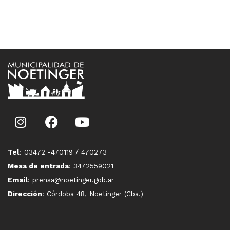
Tel
: 03472 -470119 / 470273
Mesa de entrada
: 3472559021
Email
: prensa@noetinger.gob.ar
Dirección
: Córdoba 48, Noetinger (Cba.)