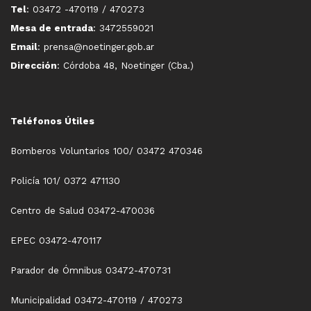
Tel
: 03472 -470119 / 470273
Mesa de entrada
: 3472559021
Email
: prensa@noetinger.gob.ar
Dirección
: Córdoba 48, Noetinger (Cba.)
Teléfonos Útiles
Bomberos Voluntarios 100/ 03472 470346
Policía 101/ 0372 471130
Centro de Salud 03472-470036
EPEC 03472-470117
Parador de Ómnibus 03472-470731
Municipalidad 03472-470119 / 470273