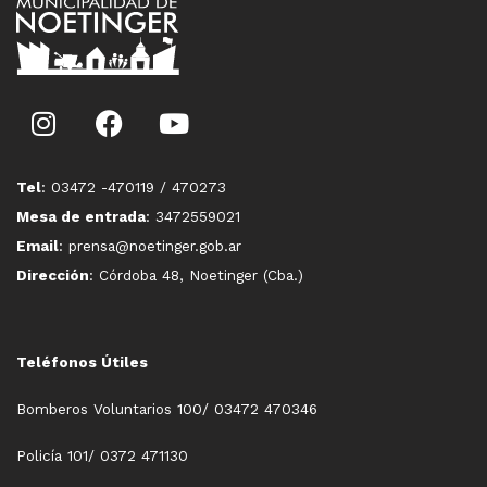
Tel
: 03472 -470119 / 470273
Mesa de entrada
: 3472559021
Email
: prensa@noetinger.gob.ar
Dirección
: Córdoba 48, Noetinger (Cba.)
Teléfonos Útiles
Bomberos Voluntarios 100/ 03472 470346
Policía 101/ 0372 471130