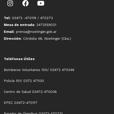
Tel
: 03472 -470119 / 470273
Mesa de entrada
: 3472559021
Email
: prensa@noetinger.gob.ar
Dirección
: Córdoba 48, Noetinger (Cba.)
Teléfonos Útiles
Bomberos Voluntarios 100/ 03472 470346
Policía 101/ 0372 471130
Centro de Salud 03472-470036
EPEC 03472-470117
Parador de Ómnibus 03472-470731