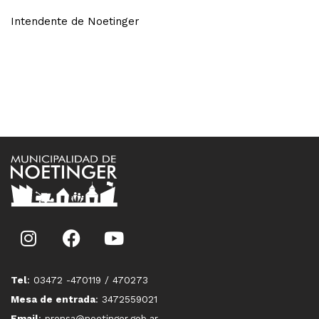
Intendente de Noetinger
Tel
: 03472 -470119 / 470273
Mesa de entrada
: 3472559021
Email
: prensa@noetinger.gob.ar