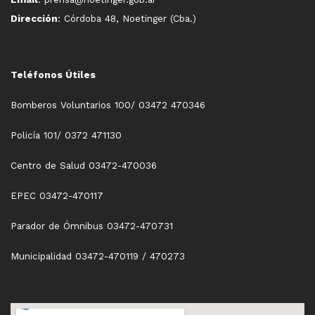
Dirección
: Córdoba 48, Noetinger (Cba.)
Teléfonos Útiles
Bomberos Voluntarios 100/ 03472 470346
Policía 101/ 0372 471130
Centro de Salud 03472-470036
EPEC 03472-470117
Parador de Ómnibus 03472-470731
Municipalidad 03472-470119 / 470273