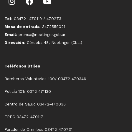
Tel
: 03472 -470119 / 470273
Mesa de entrada
: 3472559021
Email
: prensa@noetinger.gob.ar
Dirección
: Córdoba 48, Noetinger (Cba.)
Teléfonos Útiles
Bomberos Voluntarios 100/ 03472 470346
Policía 101/ 0372 471130
Centro de Salud 03472-470036
EPEC 03472-470117
Parador de Ómnibus 03472-470731