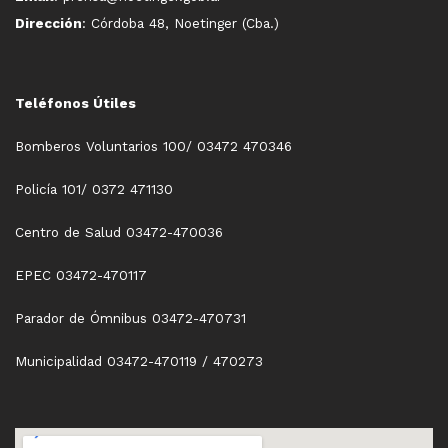
Dirección
: Córdoba 48, Noetinger (Cba.)
Teléfonos Útiles
Bomberos Voluntarios 100/ 03472 470346
Policía 101/ 0372 471130
Centro de Salud 03472-470036
EPEC 03472-470117
Parador de Ómnibus 03472-470731
Municipalidad 03472-470119 / 470273