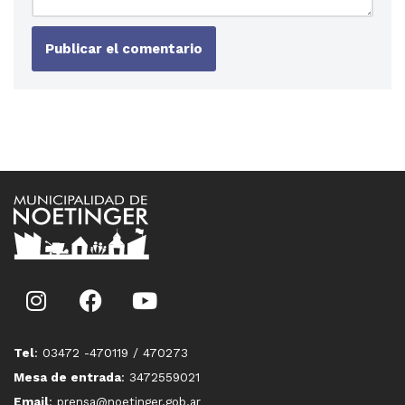
Tel
: 03472 -470119 / 470273
Mesa de entrada
: 3472559021
Email
: prensa@noetinger.gob.ar