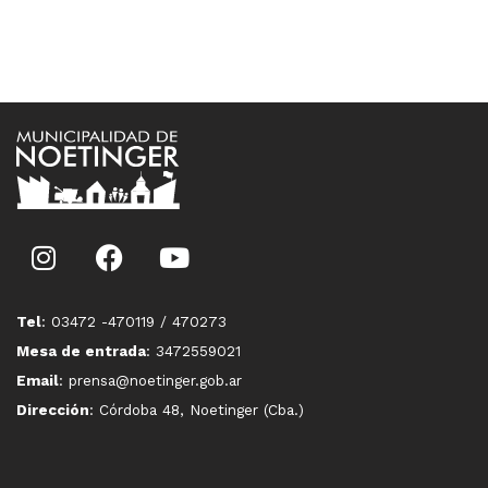
Tel
: 03472 -470119 / 470273
Mesa de entrada
: 3472559021
Email
: prensa@noetinger.gob.ar
Dirección
: Córdoba 48, Noetinger (Cba.)