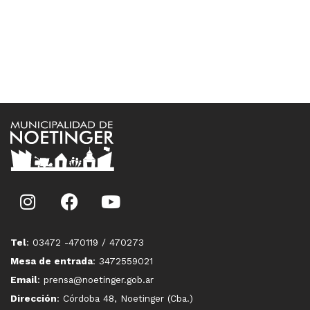
Tel
: 03472 -470119 / 470273
Mesa de entrada
: 3472559021
Email
: prensa@noetinger.gob.ar
Dirección
: Córdoba 48, Noetinger (Cba.)