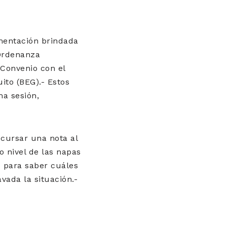
umentación brindada
 Ordenanza
 Convenio con el
ito (BEG).- Estos
ma sesión,
cursar una nota al
 nivel de las napas
s para saber cuáles
vada la situación.-