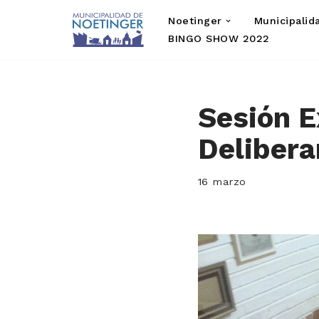
Noetinger
Municipalid
Saltar
BINGO SHOW 2022
al
contenido
Sesión E
Delibera
16 marzo