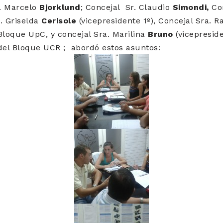
r. Marcelo
Bjorklund
; Concejal Sr. Claudio
Simondi,
Con
. Griselda
Cerisole
(vicepresidente 1º), Concejal Sra.
loque UpC, y concejal Sra. Marilina
Bruno
(vicepresid
del Bloque UCR ; abordó estos asuntos: