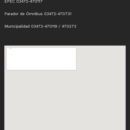
EPEC 03472-470117
Parador de Ómnibus 03472-470731
Municipalidad 03472-470119 / 470273