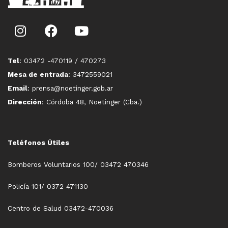
Tel
: 03472 -470119 / 470273
Mesa de entrada
: 3472559021
Email
: prensa@noetinger.gob.ar
Dirección
: Córdoba 48, Noetinger (Cba.)
Teléfonos Útiles
Bomberos Voluntarios 100/ 03472 470346
Policía 101/ 0372 471130
Centro de Salud 03472-470036