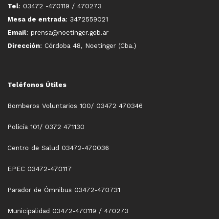
Tel
: 03472 -470119 / 470273
Mesa de entrada
: 3472559021
Email
: prensa@noetinger.gob.ar
Dirección
: Córdoba 48, Noetinger (Cba.)
Teléfonos Útiles
Bomberos Voluntarios 100/ 03472 470346
Policía 101/ 0372 471130
Centro de Salud 03472-470036
EPEC 03472-470117
Parador de Ómnibus 03472-470731
Municipalidad 03472-470119 / 470273