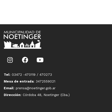
Tel
: 03472 -470119 / 470273
Mesa de entrada
: 3472559021
Email
: prensa@noetinger.gob.ar
Dirección
: Córdoba 48, Noetinger (Cba.)