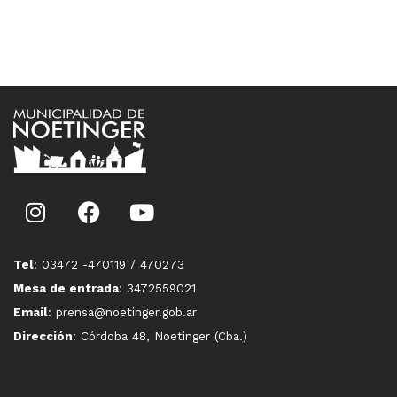
Tel
: 03472 -470119 / 470273
Mesa de entrada
: 3472559021
Email
: prensa@noetinger.gob.ar
Dirección
: Córdoba 48, Noetinger (Cba.)