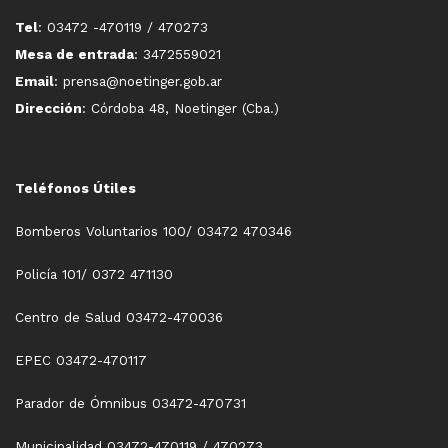
Tel
: 03472 -470119 / 470273
Mesa de entrada
: 3472559021
Email
: prensa@noetinger.gob.ar
Dirección
: Córdoba 48, Noetinger (Cba.)
Teléfonos Útiles
Bomberos Voluntarios 100/ 03472 470346
Policía 101/ 0372 471130
Centro de Salud 03472-470036
EPEC 03472-470117
Parador de Ómnibus 03472-470731
Municipalidad 03472-470119 / 470273