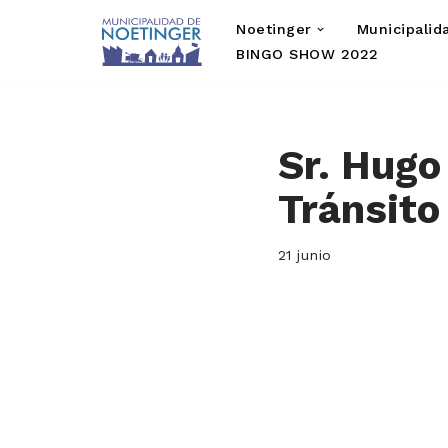
Noetinger
Municipalid
Saltar
BINGO SHOW 2022
al
contenido
Sr. Hugo
Tránsito
21 junio