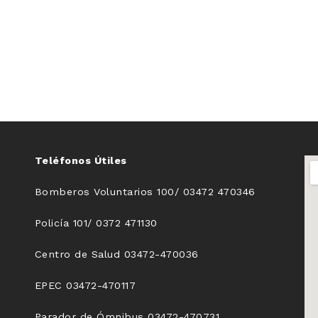
Teléfonos Útiles
Bomberos Voluntarios 100/ 03472 470346
Policía 101/ 0372 471130
Centro de Salud 03472-470036
EPEC 03472-470117
Parador de Ómnibus 03472-470731