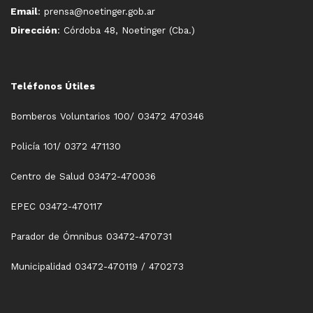
Email
: prensa@noetinger.gob.ar
Dirección
: Córdoba 48, Noetinger (Cba.)
Teléfonos Útiles
Bomberos Voluntarios 100/ 03472 470346
Policía 101/ 0372 471130
Centro de Salud 03472-470036
EPEC 03472-470117
Parador de Ómnibus 03472-470731
Municipalidad 03472-470119 / 470273