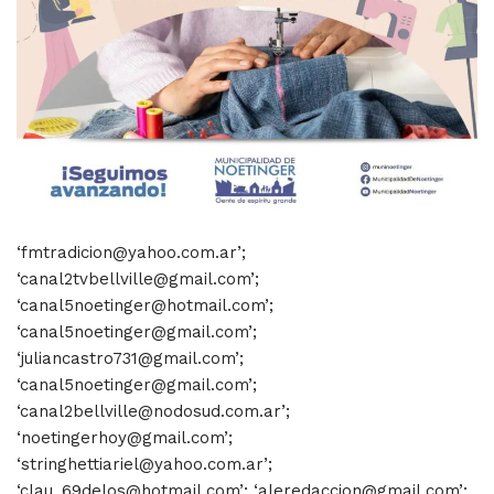
‘fmtradicion@yahoo.com.ar’;
‘canal2tvbellville@gmail.com’;
‘canal5noetinger@hotmail.com’;
‘canal5noetinger@gmail.com’;
‘juliancastro731@gmail.com’;
‘canal5noetinger@gmail.com’;
‘canal2bellville@nodosud.com.ar’;
‘noetingerhoy@gmail.com’;
‘stringhettiariel@yahoo.com.ar’;
‘clau_69delos@hotmail.com’; ‘aleredaccion@gmail.com’;