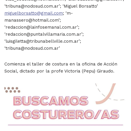
‘tribuna@nodosud.com.ar’; ‘Miguel Borsatto’
miguelborsatto@gmail.com
; ‘m-
manassero@hotmail.com’;
‘redaccion@lainfosemanal.com.ar’;
‘redaccion@puntalvillamaria.com.ar’;
‘luisgiletta@tribunabellville.com.ar’;
‘tribuna@nodosud.com.ar’
Comienza el taller de costura en la oficina de Acción
Social, dictado por la profe Victoria (Pepu) Giraudo.