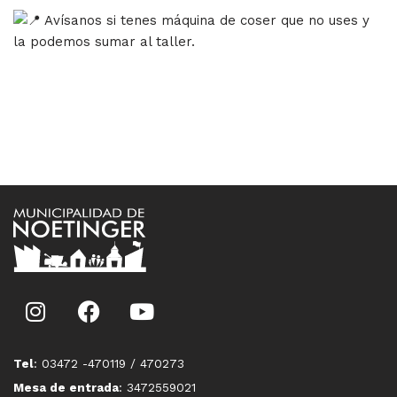
Avísanos si tenes máquina de coser que no uses y
la podemos sumar al taller.
Tel
: 03472 -470119 / 470273
Mesa de entrada
: 3472559021