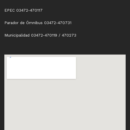
EPEC 03472-470117
Parador de Ómnibus 03472-470731
Municipalidad 03472-470119 / 470273