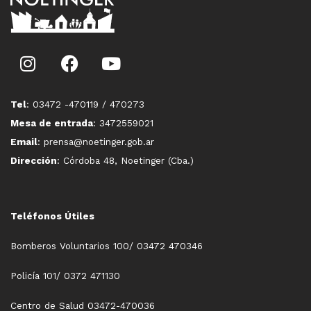
Tel
: 03472 -470119 / 470273
Mesa de entrada
: 3472559021
Email
: prensa@noetinger.gob.ar
Dirección
: Córdoba 48, Noetinger (Cba.)
Teléfonos Útiles
Bomberos Voluntarios 100/ 03472 470346
Policía 101/ 0372 471130
Centro de Salud 03472-470036