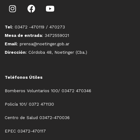
Tel
: 03472 -470119 / 470273
Mesa de entrada
: 3472559021
Email
: prensa@noetinger.gob.ar
Dirección
: Córdoba 48, Noetinger (Cba.)
Teléfonos Útiles
Bomberos Voluntarios 100/ 03472 470346
Policía 101/ 0372 471130
Centro de Salud 03472-470036
EPEC 03472-470117