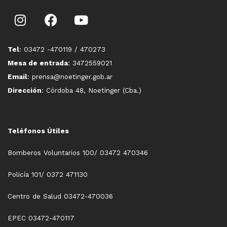
Tel
: 03472 -470119 / 470273
Mesa de entrada
: 3472559021
Email
: prensa@noetinger.gob.ar
Dirección
: Córdoba 48, Noetinger (Cba.)
Teléfonos Útiles
Bomberos Voluntarios 100/ 03472 470346
Policía 101/ 0372 471130
Centro de Salud 03472-470036
EPEC 03472-470117