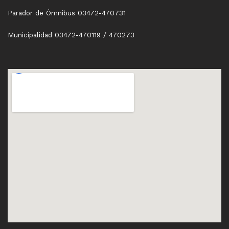
Parador de Ómnibus 03472-470731
Municipalidad 03472-470119 / 470273