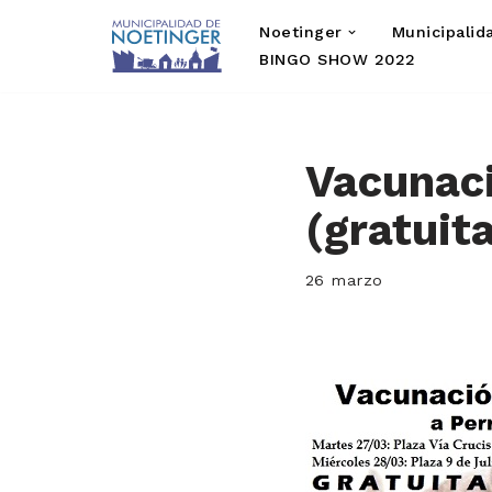
Noetinger
Municipalid
Saltar
BINGO SHOW 2022
al
contenido
Vacunaci
(gratuit
26 marzo