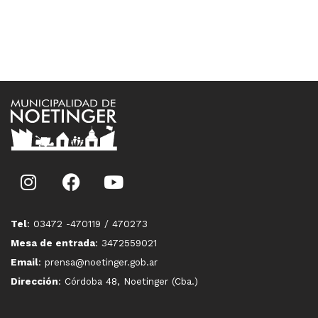
Tel
: 03472 -470119 / 470273
Mesa de entrada
: 3472559021
Email
: prensa@noetinger.gob.ar
Dirección
: Córdoba 48, Noetinger (Cba.)