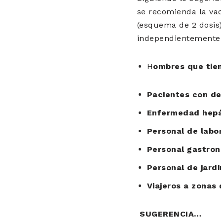
se recomienda la va
(esquema de 2 dosis)
independientemente 
H
ombres que tie
Pacientes con de
Enfermedad hepá
Personal de labo
Personal gastro
Personal de jard
Viajeros a zonas
SUGERENCIA…