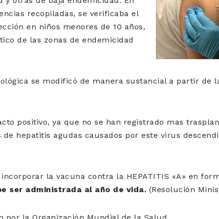
d y otras de baja endemicidad. En
encias recopiladas, se verificaba el
ección en niños menores de 10 años,
stico de las zonas de endemicidad
ológica se modificó de manera sustancial a partir de l
to positivo, ya que no se han registrado mas traspla
s de hepatitis agudas causados por este virus descen
 incorporar la vacuna contra la HEPATITIS «A» en for
e ser administrada al año de vida.
(Resolución Minis
o por la Organización Mundial de la Salud