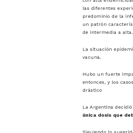
con alta endemicida
las diferentes experi
predominio de la inf
un patrón caracterí
de intermedia a alta.
La situación epidemi
vacuna.
Hubo un fuerte impac
entonces, y los caso
drástico
La Argentina decidió
única dosis que deb
Siguiendo lo sugerid