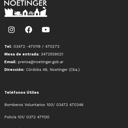
Tel
: 03472 -470119 / 470273
Mesa de entrada
: 3472559021
Email
: prensa@noetinger.gob.ar
Dirección
: Córdoba 48, Noetinger (Cba.)
Teléfonos Útiles
Bomberos Voluntarios 100/ 03472 470346
Policía 101/ 0372 471130