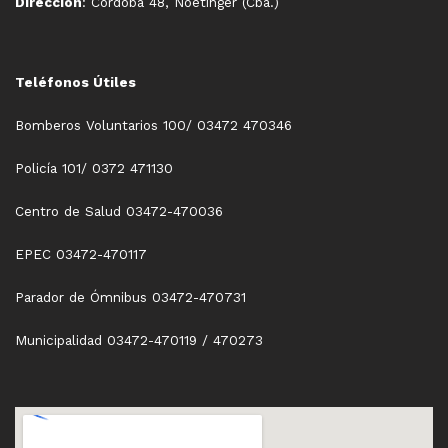
Dirección
: Córdoba 48, Noetinger (Cba.)
Teléfonos Útiles
Bomberos Voluntarios 100/ 03472 470346
Policía 101/ 0372 471130
Centro de Salud 03472-470036
EPEC 03472-470117
Parador de Ómnibus 03472-470731
Municipalidad 03472-470119 / 470273