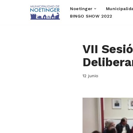
Noetinger
Municipalid
Saltar
BINGO SHOW 2022
al
contenido
VII Sesi
Delibera
12 junio