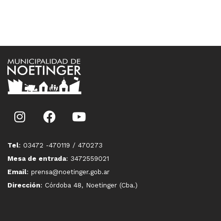
Tel
: 03472 -470119 / 470273
Mesa de entrada
: 3472559021
Email
: prensa@noetinger.gob.ar
Dirección
: Córdoba 48, Noetinger (Cba.)