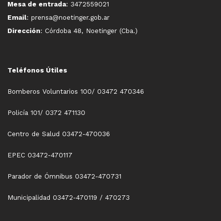
Mesa de entrada
: 3472559021
Email
: prensa@noetinger.gob.ar
Dirección
: Córdoba 48, Noetinger (Cba.)
Teléfonos Útiles
Bomberos Voluntarios 100/ 03472 470346
Policía 101/ 0372 471130
Centro de Salud 03472-470036
EPEC 03472-470117
Parador de Ómnibus 03472-470731
Municipalidad 03472-470119 / 470273