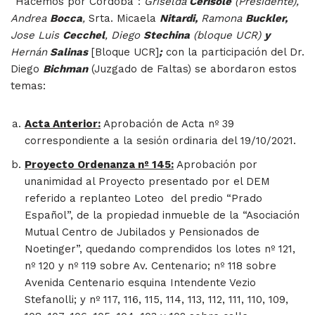
“Hacemos por Córdoba”:
Griselda
Cerisole
(Presidente),
Andrea
Bocca
,
Srta. Micaela
Nitardi,
Ramona
Buckler,
Jose Luis
Cecchel
, Diego
Stechina
(bloque UCR)
y
Hernán
Salinas
[Bloque UCR]
;
con la participación del Dr.
Diego
Bichman
(Juzgado de Faltas) se abordaron estos
temas:
Acta Anterior:
Aprobación de Acta nº 39
correspondiente a la sesión ordinaria del 19/10/2021.
Proyecto Ordenanza nº 145:
Aprobación por
unanimidad al Proyecto presentado por el DEM
referido a replanteo Loteo del predio “Prado
Español”, de la propiedad inmueble de la “Asociación
Mutual Centro de Jubilados y Pensionados de
Noetinger”, quedando comprendidos los lotes nº 121,
nº 120 y nº 119 sobre Av. Centenario; nº 118 sobre
Avenida Centenario esquina Intendente Vezio
Stefanolli; y nº 117, 116, 115, 114, 113, 112, 111, 110, 109,