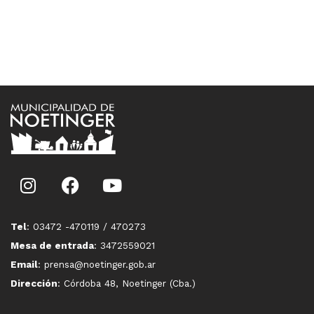
Tel
: 03472 -470119 / 470273
Mesa de entrada
: 3472559021
Email
: prensa@noetinger.gob.ar
Dirección
: Córdoba 48, Noetinger (Cba.)