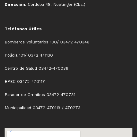
Dirección
: Córdoba 48, Noetinger (Cba.)
Teléfonos Útiles
Bomberos Voluntarios 100/ 03472 470346
Policía 101/ 0372 471130
Centro de Salud 03472-470036
EPEC 03472-470117
Parador de Ómnibus 03472-470731
Municipalidad 03472-470119 / 470273