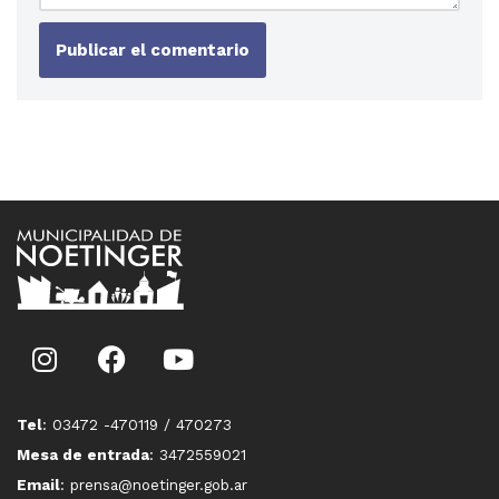
Tel
: 03472 -470119 / 470273
Mesa de entrada
: 3472559021
Email
: prensa@noetinger.gob.ar