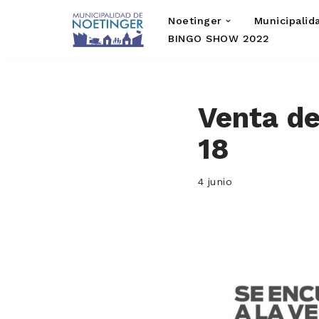
Noetinger
Municipalid
Saltar
BINGO SHOW 2022
al
contenido
Venta de
18
4 junio