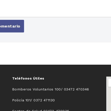
Teléfonos Útiles
Bomberos Voluntarios 100/ 03472 470346
Policía 101/ 0372 471130