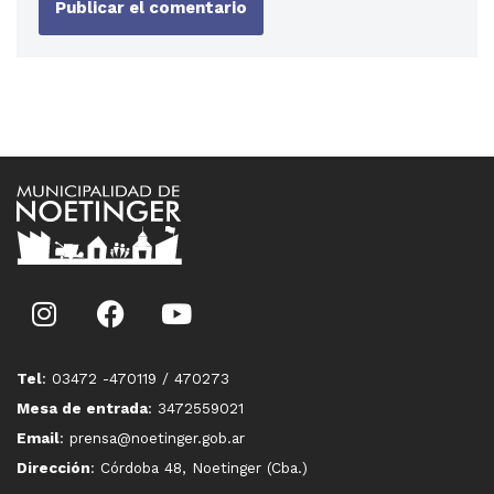
Tel
: 03472 -470119 / 470273
Mesa de entrada
: 3472559021
Email
: prensa@noetinger.gob.ar
Dirección
: Córdoba 48, Noetinger (Cba.)