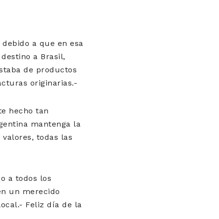
a
debido a que en esa
estino a Brasil,
nstaba de productos
cturas originarias.-
te hecho tan
rgentina mantenga la
valores, todas las
o a todos los
ién un merecido
cal.- Feliz día de la