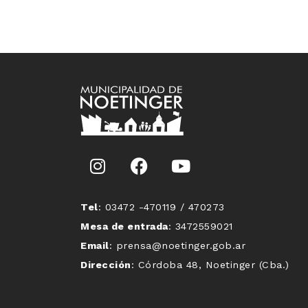
Tel
: 03472 -470119 / 470273
Mesa de entrada
: 3472559021
Email
: prensa@noetinger.gob.ar
Dirección
: Córdoba 48, Noetinger (Cba.)