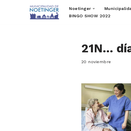
Noetinger
Municipalid
Saltar
BINGO SHOW 2022
al
contenido
21N… día
20 noviembre