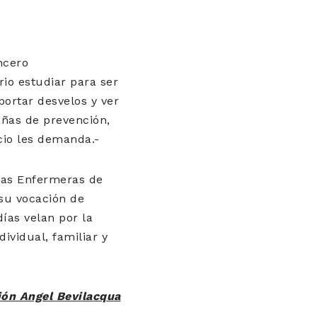
ncero
rio estudiar para ser
portar desvelos y ver
añas de prevención,
cio les demanda.-
 las Enfermeras de
 su vocación de
días velan por la
ividual, familiar y
ión Angel Bevilacqua