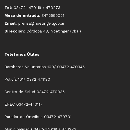
Tel
: 03472 -470119 / 470273
Mesa de entrada
: 3472559021
Email
: prensa@noetinger.gob.ar
Dirección
: Córdoba 48, Noetinger (Cba.)
Teléfonos Útiles
Bomberos Voluntarios 100/ 03472 470346
Policía 101/ 0372 471130
Centro de Salud 03472-470036
EPEC 03472-470117
Parador de Ómnibus 03472-470731
Municipalidad 03472-470119 / 470273